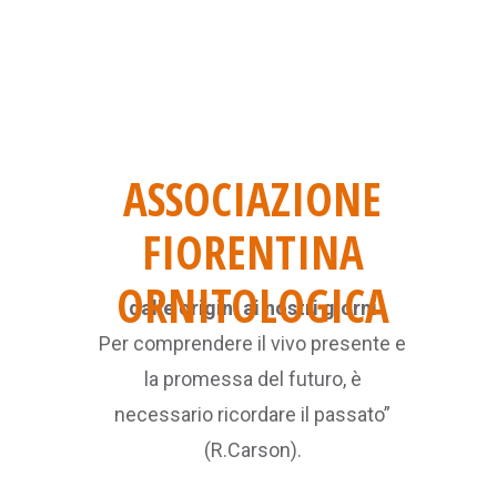
ASSOCIAZIONE
FIORENTINA
ORNITOLOGICA
dalle origini ai nostri giorni
Per comprendere il vivo presente e
la promessa del futuro, è
necessario ricordare il passato”
(R.Carson).